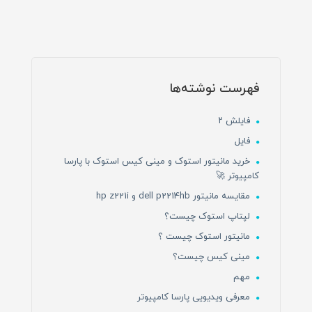
فهرست نوشته‌ها
فایلش ۲
فایل
خرید مانیتور استوک و مینی کیس استوک با پارسا
کامپیوتر 🚀
مقایسه مانیتور dell p2214hb و hp z221i
لپتاپ استوک چیست؟
مانیتور استوک چیست ؟
مینی کیس چیست؟
مهم
معرفی ویدیویی پارسا کامپیوتر