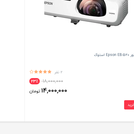
Eps استوک
2 نفر
18,000,000
23٪
14,000,000
تومان