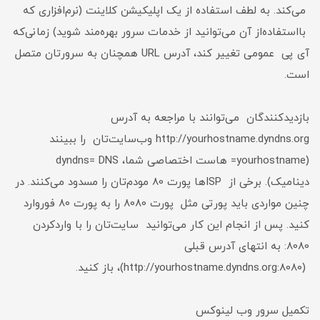
می‌کند. به لطف استفاده از یک اپلیکیشن کلاینت (نرم‌افزاری که
با‌استفاده‌از آن می‌توانید از خدمات سرور بهره‌مند شوید) زمانی‌که
آی پی عمومی تغییر کند، آدرس URL همچنان به سرورتان متصل
است.
بازدیدکنندگان می‌توانند با مراجعه به آدرس
http://yourhostname.dyndns.org وب‌سایت‌تان را ببینند
(yourhostname= هاست اختصاصی شما، dyndns= DNS
دینامیک). برخی از ISPها پورت 80 مودم‌تان را مسدود می‌کنند. در
چنین مواردی باید پورتی مثل پورت 8080 را به پورت 80 فوروارد
کنید. پس از انجام این کار می‌توانید سایت‌تان را با واردکردن
8080: به انتهای آدرس قبلی
(http://yourhostname.dyndns.org:8080)، باز کنید.
تکمیل سرور وب لینوکس