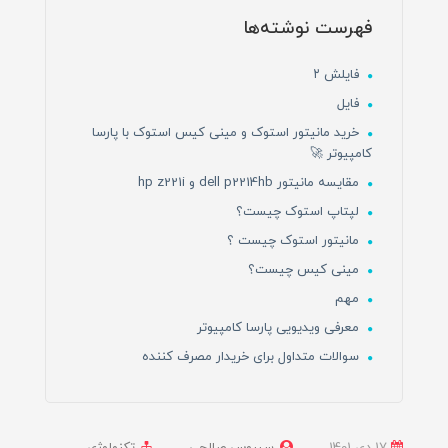
فهرست نوشته‌ها
فایلش ۲
فایل
خرید مانیتور استوک و مینی کیس استوک با پارسا
کامپیوتر 🚀
مقایسه مانیتور dell p2214hb و hp z221i
لپتاپ استوک چیست؟
مانیتور استوک چیست ؟
مینی کیس چیست؟
مهم
معرفی ویدیویی پارسا کامپیوتر
سوالات متداول برای خریدار مصرف کننده
17 دی 1401
سیروس صالحی
تکنولوژی