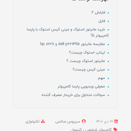
فایلش ۲
فایل
خرید مانیتور استوک و مینی کیس استوک با پارسا
کامپیوتر 🚀
مقایسه مانیتور dell p2214hb و hp z221i
لپتاپ استوک چیست؟
مانیتور استوک چیست ؟
مینی کیس چیست؟
مهم
معرفی ویدیویی پارسا کامپیوتر
سوالات متداول برای خریدار مصرف کننده
17 دی 1401
سیروس صالحی
تکنولوژی
کامپیوتر شخصی
کنسول