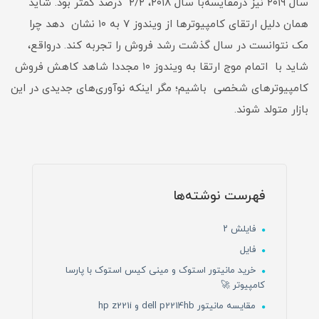
سال ۲۰۱۹ نیز درمقایسه‌با سال ۲۰۱۸، ۲/۲ درصد کمتر بود. شاید
همان دلیل ارتقای کامپیوترها از ویندوز ۷ به ۱۰ نشان دهد چرا
مک نتوانست در سال گذشت رشد فروش را تجربه کند. درواقع،
شاید با اتمام موج ارتقا به ویندوز ۱۰ مجددا شاهد کاهش فروش
کامپیوترهای شخصی باشیم؛ مگر اینکه نوآوری‌های جدیدی در این
بازار متولد شوند.
فهرست نوشته‌ها
فایلش ۲
فایل
خرید مانیتور استوک و مینی کیس استوک با پارسا
کامپیوتر 🚀
مقایسه مانیتور dell p2214hb و hp z221i