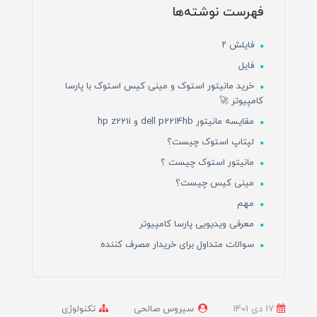
فهرست نوشته‌ها
فایلش ۲
فایل
خرید مانیتور استوک و مینی کیس استوک با پارسا
کامپیوتر 🚀
مقایسه مانیتور dell p2214hb و hp z221i
لپتاپ استوک چیست؟
مانیتور استوک چیست ؟
مینی کیس چیست؟
مهم
معرفی ویدیویی پارسا کامپیوتر
سوالات متداول برای خریدار مصرف کننده
17 دی 1401
سیروس صالحی
تکنولوژی