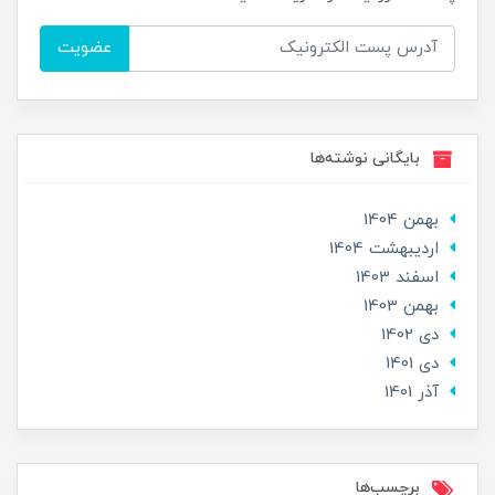
عضویت
بایگانی نوشته‌ها
بهمن 1404
ارديبهشت 1404
اسفند 1403
بهمن 1403
دی 1402
دی 1401
آذر 1401
برچسب‌ها