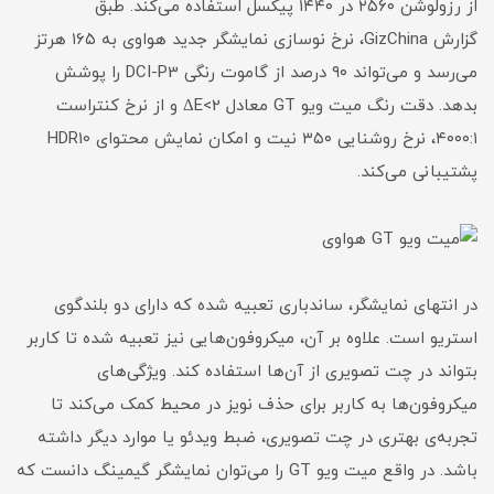
از رزولوشن ۲۵۶۰ در ۱۴۴۰ پیکسل استفاده می‌کند. طبق
گزارش GizChina، نرخ نوسازی نمایشگر جدید هواوی به ۱۶۵ هرتز
می‌رسد و می‌تواند ۹۰ درصد از گاموت رنگی DCI-P3 را پوشش
بدهد. دقت رنگ میت ویو GT معادل ΔE<2 و از نرخ کنتراست
۴۰۰۰:۱، نرخ روشنایی ۳۵۰ نیت و امکان نمایش محتوای HDR10
پشتیبانی می‌کند.
در انتهای نمایشگر، ساندباری تعبیه شده که دارای دو بلندگوی
استریو است. علاوه بر آن، میکروفون‌هایی نیز تعبیه شده تا کاربر
بتواند در چت تصویری از آن‌ها استفاده کند. ویژگی‌های
میکروفون‌ها به کاربر برای حذف نویز در محیط کمک می‌کند تا
تجربه‌ی بهتری در چت تصویری، ضبط ویدئو یا موارد دیگر داشته
باشد. در واقع میت ویو GT را می‌توان نمایشگر گیمینگ دانست که