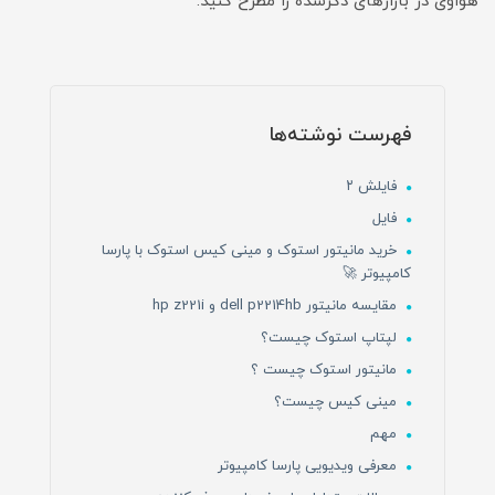
هواوی در بازارهای ذکرشده را مطرح کنید.
فهرست نوشته‌ها
فایلش ۲
فایل
خرید مانیتور استوک و مینی کیس استوک با پارسا
کامپیوتر 🚀
مقایسه مانیتور dell p2214hb و hp z221i
لپتاپ استوک چیست؟
مانیتور استوک چیست ؟
مینی کیس چیست؟
مهم
معرفی ویدیویی پارسا کامپیوتر