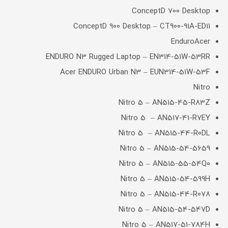
ConceptD 700 Desktop
ConceptD 900 Desktop – CT900-91A-ED11
EnduroAcer
ENDURO N3 Rugged Laptop – EN314-51W-53RR
Acer ENDURO Urban N3 – EUN314-51W-53F
Nitro
Nitro 5 – AN515-45-R83Z
Nitro 5 – AN517-41-R7EY
Nitro 5 – AN515-44-R0DL
Nitro 5 – AN515-54-5659
Nitro 5 – AN515-55-54Q0
Nitro 5 – AN515-54-599H
Nitro 5 – AN515-44-R078
Nitro 5 – AN515-54-547D
Nitro 5 – AN517-51-784H