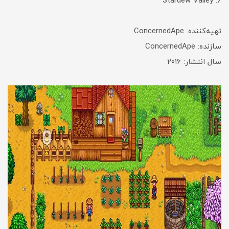
۶. Stardew Valley
تهیه‌کننده: ConcernedApe
سازنده: ConcernedApe
سال انتشار: ۲۰۱۶