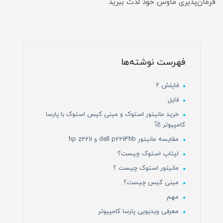
فرمان‌‎پذیری ماوس خود لذت ببرید.
فهرست نوشته‌ها
فایلش ۲
فایل
خرید مانیتور استوک و مینی کیس استوک با پارسا
کامپیوتر 🚀
مقایسه مانیتور dell p2214hb و hp z221i
لپتاپ استوک چیست؟
مانیتور استوک چیست ؟
مینی کیس چیست؟
مهم
معرفی ویدیویی پارسا کامپیوتر