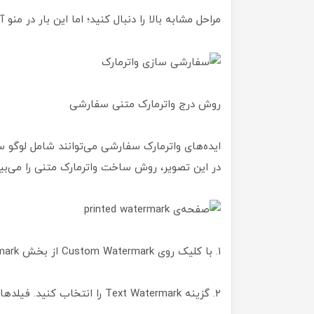
مراحل مشابه بالا را دنبال کنید؛ اما این بار در منو آبشاری Custom Watermark را ا
روش درج واترمارک متنی سفارشی
ایده‌های واترمارک سفارشی می‌توانند شامل لوگو سا
در این تصویر، روش ساخت واترمارک متنی را می‌بین
۱. با کلیک روی Custom Watermark از بخش Watermark، پنجره Printed Watermark باز می‌شود.
۲. گزینه Text Watermark را انتخاب کنید. فیلدها خودتوصیف‌گر هستند.