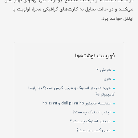
در حالت استفاده از گرافیک مجتمع، پردازنده‌های ای‌ام‌دی بهتر عمل
می‌کنند و در حالت تمایل به کارت‌های گرافیکی مجزا، اولویت با
اینتل خواهد بود.
فهرست نوشته‌ها
فایلش ۲
فایل
خرید مانیتور استوک و مینی کیس استوک با پارسا
کامپیوتر 🚀
مقایسه مانیتور dell p2214hb و hp z221i
لپتاپ استوک چیست؟
مانیتور استوک چیست ؟
مینی کیس چیست؟