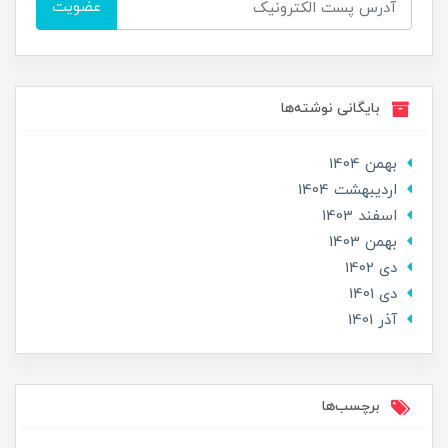
عضویت
بایگانی نوشته‌ها
بهمن 1404
ارديبهشت 1404
اسفند 1403
بهمن 1403
دی 1402
دی 1401
آذر 1401
برچسب‌ها