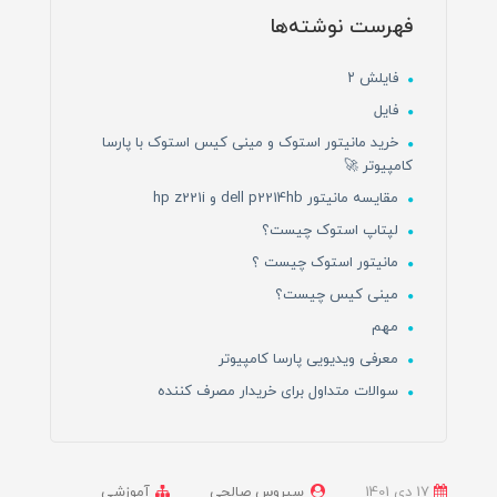
فهرست نوشته‌ها
فایلش ۲
فایل
خرید مانیتور استوک و مینی کیس استوک با پارسا
کامپیوتر 🚀
مقایسه مانیتور dell p2214hb و hp z221i
لپتاپ استوک چیست؟
مانیتور استوک چیست ؟
مینی کیس چیست؟
مهم
معرفی ویدیویی پارسا کامپیوتر
سوالات متداول برای خریدار مصرف کننده
17 دی 1401
سیروس صالحی
آموزشی