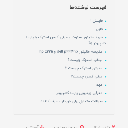
فهرست نوشته‌ها
فایلش ۲
فایل
خرید مانیتور استوک و مینی کیس استوک با پارسا
کامپیوتر 🚀
مقایسه مانیتور dell p2214hb و hp z221i
لپتاپ استوک چیست؟
مانیتور استوک چیست ؟
مینی کیس چیست؟
مهم
معرفی ویدیویی پارسا کامپیوتر
سوالات متداول برای خریدار مصرف کننده
17 دی 1401
سیروس صالحی
آموزشی