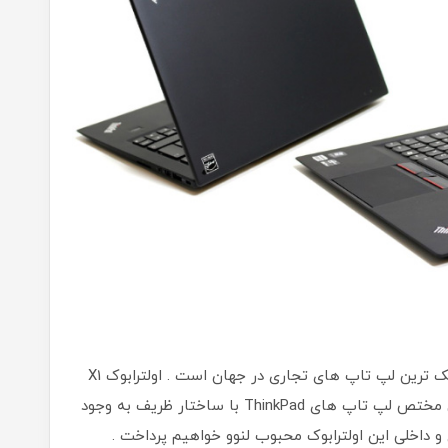
لپ تاپ استوک ThinkPad X1 Carbon ، یکی از سبک ترین لپ تاپ های تجاری در جهان است . اولترابوک X1
Carbon 3rd Gen i7 از ترکیب ویژگی های مقاومتی مختص لپ تاپ های ThinkPad با ساختار ظریف به وجود
و داخلی این اولترابوک محبوب لنوو خواهیم پرداخت .