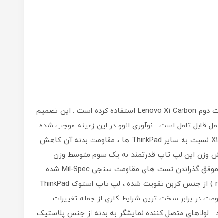
لنوو از فیبر کربن برای استخوان بندی لپ تاپ دست دوم Lenovo X1 Carbon استفاده کرده است . این تصمیم
 قابل تامل است . نوآوری لنوو در این زمینه موجب شده
است که علاوه بر سبک شدن X1 Carbon 3rd Gen i7 نسبت به سایر ThinkPad ها ، مقاومت بدنه آن کاهش
هش وزن این لپ تاپ قدرتمند به یک سوم متوسط وزن
ThinkPad هایی با بدنه فلزی ، X1 Carbon قادر به موفق گذراندن تست های مقاومت سنجی Mil-Spec شده
است . به لطف به کارگیری قفسه داخلی ( roll cage ) از جنس کربن تقویت شده ، لپ تاپ استوک ThinkPad
ت مقاومت در برابر سخت ترین شرایط کاری از جمله تغییرات
شد . لولاهای متصل کننده نمایشگر به بدنه از جنس پلاستیک