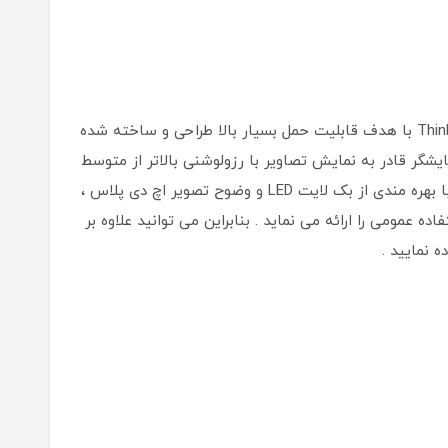
با توجه به اینکه لپ تاپ استوک ThinkPad X1 Carbon با هدف قابلیت حمل بسیار بالا طراحی و ساخته شده
می برد . این نمایشگر قادر به نمایش تصاویر با رزولوشنی بالاتر از متوسط
لپ تاپ های تجاری است . نمایشگر این لپ تاپ با بهره مندی از بک لایت LED و وضوح تصویر اچ دی پلاس ،
فاده عمومی را ارائه می نماید . بنابراین می توانید علاوه بر
ه نمایید .