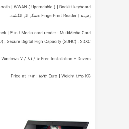
زمینه | FingerPrint Reader حسگر اثر انگشت
 | 4 in 1 Media card reader : MultiMedia Card
D) , Secure Digital High Capacity (SDHC) , SDXC
Windows 7 / 8.1 / 10 Free Installation + Drivers
Price at 2012 : 1596 Euro | Weight 1.35 KG