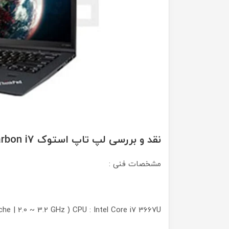
نقد و بررسی لپ تاپ استوک Lenovo ThinkPad X1 Carbon i7 پردازنده نسل 3
مشخصات فنی :
CPU : Intel Core i7 3667U ( 4 MB Cache | 2.0 ~ 3.2 GHz | نسل سه )