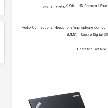
Wifi | HD Camera | Bluetooth | WWAN ( Upgradable ) | Backlit keyboard کیبورد با نور پس
Audio Connections: Headphone/microphone combo jack
(MMC) , Secure Digital (S
Operating System : 