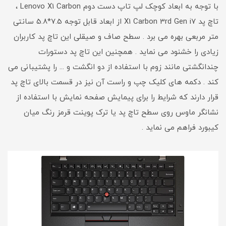
با توجه به ابعاد کوچک لپ تاپ دست دوم Lenovo X1 Carbon ،
تاچ پد X1 Carbon 3rd Gen i7 از ابعاد قابل توجه 7.5*5.8 سانتی
متر مربعی بهره می برد . سطح صاف و صیقلی این تاچ پد کاربران
زیادی را خشنود می نماید . همچنین این تاچ پد دستورات
چندانگشتی مانند زوم با استفاده از دو انگشت و ... را پشتیبانی می
کند . دکمه های کلیک چپ و راست آن نیز در قسمت بالای تاچ پد
قرار دارند که شرایط را برای پیمایش صفحه نمایش با استفاده از
نشانگر ماوس روی سطح تاچ پد یا ترک پوینت قرمز رنگ میان
کیبورد فراهم می نماید .