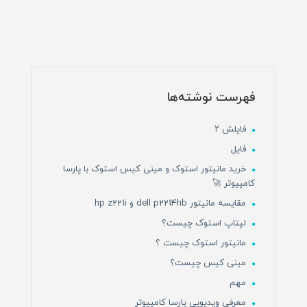
فهرست نوشته‌ها
فایلش ۲
فایل
خرید مانیتور استوک و مینی کیس استوک با پارسا
کامپیوتر 🚀
مقایسه مانیتور dell p2214hb و hp z221i
لپتاپ استوک چیست؟
مانیتور استوک چیست ؟
مینی کیس چیست؟
مهم
معرفی ویدیویی پارسا کامپیوتر