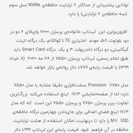
توانایی پشتیبانی از حداکثر ۶ ترابایت حافظه‌ی NVMe نسل سوم
(سه حافظه‌ی ۲ ترابایتی) را دارد.
افزون‌بر‌این، این لپ‌تاپ خانواده‌ی پرسژن ۷۰۰۰ وای‌فای ۶ دو در
دو، بلوتوث ۵/۱، مودم اختیاری LTE کوالکام، یک درگاه اترنت
گیگابیتی، دو درگاه تاندربولت ۳ و یک درگاه Smart Card دارد.
طبق اعلام رسمی، لپ‌تاپ پرسژن ۷۵۵۰ از ۲۸ مه ۲۰۲۰ (۸ خرداد
۱۳۹۹) با قیمت پایه‌ی ۱،۷۸۹ دلار روانه‌ی بازار خواهد شد.
مدل Precision 7750 سخت‌افزاری دقیقا مشابه ‌با مدل ۷۵۵۰
دارد؛ اما از صفحه‌نمایشی ۱۷/۳ اینچ استفاده می‌کند. بزرگ‌ترین
تفاوت بین پرسژن ۷۷۵۰ و پرسژن ۷۵۵۰ این است که که مدل
۱۷/۳ اینچ فضای اضافی برای جای‌دادن چهارمین درگاه حافظه‌ی
M.2 SSD را دارد تا درنهایت، امکان استفاده از هشت ترابابیت
حافظه در آن فراهم شود. قیمت پایه‌ی این لپ‌تاپ ۱،۹۹۹ دلار