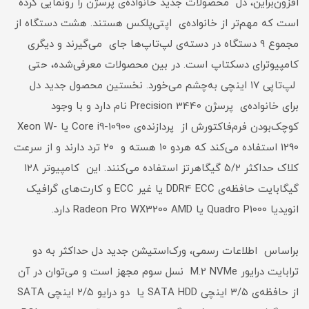
افزون‌براین، دل محصولات جدید خانواده‌ی پرسژن را رونمایی کرده
است که مهم‌تر از خانواده‌ی اپتی‌پلکس هستند. هشت دستگاه از
مجموع ۹ دستگاه در دسته‌ی لپ‌تاپ‌ها جای می‌گیرند و دیگری
کامپیوتر‌ای دسکتاپ است. در بین محصولات معرفی‌شده، حتی
لپ‌تاپی ۱۷ اینچی به‌چشم می‌خورد. نخستین محصول جدید دل
برای خانواده‌ی پرسژن Precision 3440 نام دارد و با وجود
کوچک‌بودن فرم‌فاکتورش از پردازنده‌ی Core i9-10900 یا Xeon W-
1290 استفاده می‌کند که هردو ۱۰ هسته و ۲۰ ترد دارند و از سرعت
کلاک حداکثر ۵/۲ گیگاهرتز استفاده می‌کنند. این کامپیوتر ۱۲۸
گیگابایت حافظه‌ی DDR4 ECC یا غیر ECC و کارت‌های گرافیک
انویدیا Quadro P1000 یا Radeon Pro WX3200 AMD دارد.
براساس اطلاعات رسمی، ورک‌استیشن جدید دل حداکثر به دو
ترابایت درایور M.2 NVMe نسل سوم مجهز است و می‌توان در آن
از حافظه‌ی ۳/۵ اینچی SATA HDD یا دو درایو ۲/۵ اینچی SATA