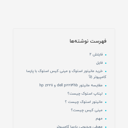
فهرست نوشته‌ها
فایلش ۲
فایل
خرید مانیتور استوک و مینی کیس استوک با پارسا
کامپیوتر 🚀
مقایسه مانیتور dell p2214hb و hp z221i
لپتاپ استوک چیست؟
مانیتور استوک چیست ؟
مینی کیس چیست؟
مهم
معرفی ویدیویی پارسا کامپیوتر