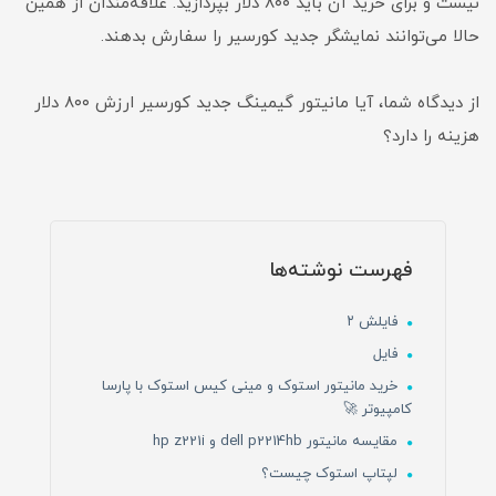
نیست و برای خرید آن باید ۸۰۰ دلار بپردازید. علاقه‌مندان از همین
حالا می‌توانند نمایشگر جدید کورسیر را سفارش بدهند.
از دیدگاه شما، آیا مانیتور گیمینگ جدید کورسیر ارزش ۸۰۰ دلار
هزینه را دارد؟
فهرست نوشته‌ها
فایلش ۲
فایل
خرید مانیتور استوک و مینی کیس استوک با پارسا
کامپیوتر 🚀
مقایسه مانیتور dell p2214hb و hp z221i
لپتاپ استوک چیست؟