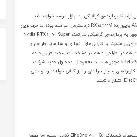
 در نسخه‌های گوناگون ازلحاظ پردازنده‌ی گرافیکی به بازار عرضه خواهد شد.
نسخه‌هایی با گرافیک یکپارچه یا کارت گرافیک AMD پایین‌رده‌ RX 5300M دردسترس خواهند بود؛ اما مهم‌ترین
محصول را می‌توان نسخه‌ای از EliteOne 800 G6 مجهز به پردازنده‌ی گرافیکی قدرتمند Nvidia RTX 2070 Super
دانست. همان‌طورکه می‌دانید، محصولات سری Envy اچ‌پی متمرکز بر کارایی‌های تجاری و سازمانی طراحی و
 هم در طراحی و هم در مشخصات سخت‌افزاری دیده
می‌شود. به‌عنوان مثال، همه‌ی آن‌ها به قابلیت Intel vPro مجهز هستند. به‌هرحال، محصول جدید شرکت
ی کاربردهای بسیار حرفه‌ای‌تر نیز کافی خواهد بود و حتی
اچ‌پی در محتوای بازاریابی خود تمرکز زیادی بر قابلیت‌های گیمینگ EliteOne 800 G6 نکرده است؛ اما قطعا