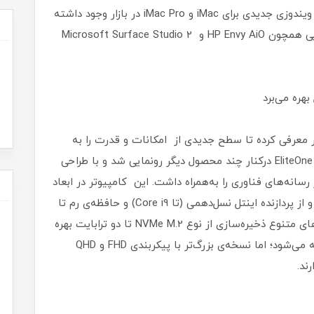
حرفه‌ای به بازار عرضه کنند تا گزینه‌های جایگزین ویندوزی جدیدی برای iMac و iMac Pro در بازار وجود داشته
باشد. از تلاش‌های موفق نیز می‌توان به گزینه‌هایی همچون HP Envy AiO و Microsoft Surface Studio 2
بهره می‌برد
ر معرفی کرده تا سطح جدیدی از امکانات و قدرت را به
کاربران علاقه‌مند به این دسته ارائه دهد. EliteOne 800 G6 درکنار چند محصول دیگر رونمایی شد و با طراحی
سانه‌های فناوری را به‌همراه داشت. این کامپیوتر در ابعاد
۲۳/۸ اینچی و ۲۷ اینچی به بازار عرضه خواهد شد و از پردازنده‌ اینتل نسل‌دهمی (تا Core i9) و حافظه‌ی رم تا
۶۴ گیگابایت (2666MHz یا 3200MHz) و ظرفیت‌های متنوع ذخیره‌سازی از نوع NVMe M.2 تا دو ترابایت بهره
می‌برد. نسخه‌ی کوچک‌تر تنها با مانیتور FHD عرضه می‌شود؛ اما نسخه‌ی بزرگ‌تر با پیکربندی FHD و QHD
ند.