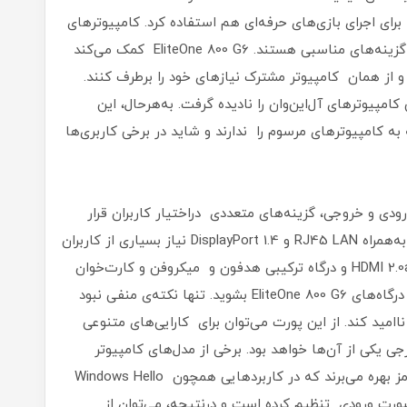
رای اجرای بازی‌های حرفه‌ای هم استفاده کرد. کامپیوترهای
آل‌این‌وان برای استفاده‌های عمومی خانوادگی هم گزینه‌های مناسبی هستند. EliteOne 800 G6 کمک می‌کند
 از همان کامپیوتر مشترک نیازهای خود را برطرف کنند.
مپیوترهای آل‌این‌وان را نادیده گرفت. به‌هرحال، این
 کامپیوترهای مرسوم را ندارند و شاید در برخی کاربری‌ها
ورودی و خروجی، گزینه‌های متعددی دراختیار کاربران قرار
می‌دهد. مجموعه‌ای از درگاه‌های USB-A و USB-C به‌همراه RJ45 LAN و DisplayPort 1.4 نیاز بسیاری از کاربران
را برطرف می‌کنند. به مجموعه‌ی مذکور درگاه‌های HDMI 2.0a و درگاه ترکیبی هدفون و میکروفن و کارت‌‌خوان
چندکاره را هم اضافه کنید تا متوجه ترکیب کامل درگاه‌های EliteOne 800 G6 بشوید. تنها نکته‌ی منفی نبود
ربران را ناامید کند. از این پورت می‌توان برای کارایی‌های متنوعی
ی یکی از آن‌ها خواهد بود. برخی از مدل‌های کامپیوتر
آل‌این‌وان اچ‌پی از وب‌کم مجهز به حسگر مادون‌قرمز بهره می‌برند که در کاربردهایی همچون Windows Hello
هد بود. HP همچنین پورت HDMI را به‌صورت ورودی تنظیم کرده است و درنتیجه، می‌توان از