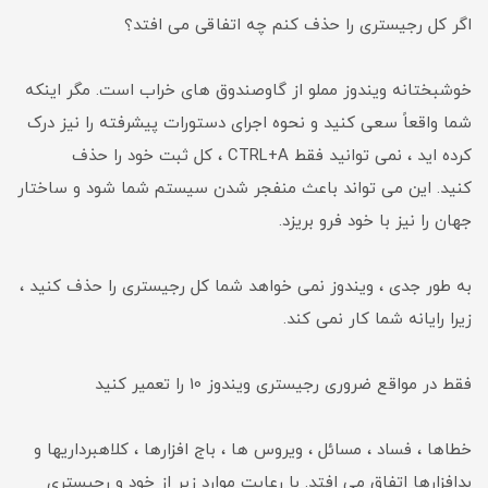
اگر کل رجیستری را حذف کنم چه اتفاقی می افتد؟
خوشبختانه ویندوز مملو از گاوصندوق های خراب است. مگر اینکه
شما واقعاً سعی کنید و نحوه اجرای دستورات پیشرفته را نیز درک
کرده اید ، نمی توانید فقط CTRL+A ، کل ثبت خود را حذف
کنید. این می تواند باعث منفجر شدن سیستم شما شود و ساختار
جهان را نیز با خود فرو بریزد.
به طور جدی ، ویندوز نمی خواهد شما کل رجیستری را حذف کنید ،
زیرا رایانه شما کار نمی کند.
فقط در مواقع ضروری رجیستری ویندوز 10 را تعمیر کنید
خطاها ، فساد ، مسائل ، ویروس ها ، باج افزارها ، کلاهبرداریها و
بدافزارها اتفاق می افتد. با رعایت موارد زیر از خود و رجیستری