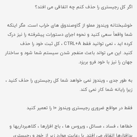
اگر کل رجیستری را حذف کنم چه اتفاقی می افتد؟
خوشبختانه ویندوز مملو از گاوصندوق های خراب است. مگر اینکه
شما واقعاً سعی کنید و نحوه اجرای دستورات پیشرفته را نیز درک
کرده اید ، نمی توانید فقط CTRL+A ، کل ثبت خود را حذف
کنید. این می تواند باعث منفجر شدن سیستم شما شود و ساختار
جهان را نیز با خود فرو بریزد.
به طور جدی ، ویندوز نمی خواهد شما کل رجیستری را حذف کنید ،
زیرا رایانه شما کار نمی کند.
فقط در مواقع ضروری رجیستری ویندوز 10 را تعمیر کنید
خطاها ، فساد ، مسائل ، ویروس ها ، باج افزارها ، کلاهبرداریها و
بدافزارها اتفاق می افتد. با رعایت موارد زیر از خود و رجیستری