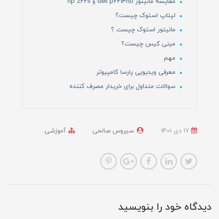
مقایسه مانیتور dell p2214hb و hp z221i
لپتاپ استوک چیست؟
مانیتور استوک چیست ؟
مینی کیس چیست؟
مهم
معرفی ویدیویی پارسا کامپیوتر
سوالات متداول برای خریدار مصرف کننده
17 دی 1401
سیروس صالحی
آموزشی
دیدگاه خود را بنویسید