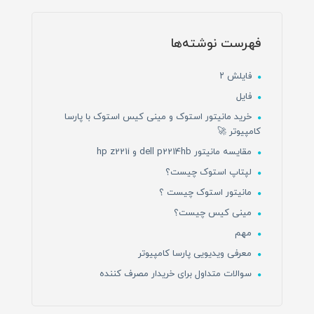
فهرست نوشته‌ها
فایلش ۲
فایل
خرید مانیتور استوک و مینی کیس استوک با پارسا
کامپیوتر 🚀
مقایسه مانیتور dell p2214hb و hp z221i
لپتاپ استوک چیست؟
مانیتور استوک چیست ؟
مینی کیس چیست؟
مهم
معرفی ویدیویی پارسا کامپیوتر
سوالات متداول برای خریدار مصرف کننده