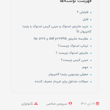
فهرست نوشته‌ها
فایلش ۲
فایل
خرید مانیتور استوک و مینی کیس استوک با پارسا
کامپیوتر 🚀
مقایسه مانیتور dell p2214hb و hp z221i
لپتاپ استوک چیست؟
مانیتور استوک چیست ؟
مینی کیس چیست؟
مهم
معرفی ویدیویی پارسا کامپیوتر
سوالات متداول برای خریدار مصرف کننده
17 دی 1401
سیروس صالحی
تکنولوژی