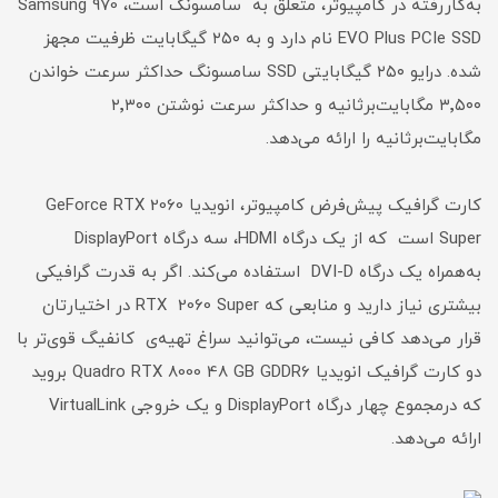
به‌کاررفته در کامپیوتر، متعلق به سامسونگ است، Samsung 970
EVO Plus PCIe SSD نام دارد و به ۲۵۰ گیگابایت ظرفیت مجهز
شده. درایو ۲۵۰ گیگابایتی SSD سامسونگ حداکثر سرعت خواندن
۳٬۵۰۰ مگابایت‌بر‌ثانیه و حداکثر سرعت نوشتن ۲٬۳۰۰
مگابایت‌بر‌ثانیه را ارائه می‌دهد.
کارت گرافیک پیش‌فرض کامپیوتر، انویدیا GeForce RTX 2060
Super است که از یک درگاه HDMI، سه درگاه DisplayPort
به‌همراه یک درگاه DVI-D استفاده می‌کند. اگر به قدرت گرافیکی
بیشتری نیاز دارید و منابعی که RTX 2060 Super در اختیارتان
قرار می‌دهد کافی نیست، می‌توانید سراغ تهیه‌ی کانفیگ قوی‌تر با
دو کارت گرافیک انویدیا Quadro RTX 8000 48 GB GDDR6 بروید
که درمجموع چهار درگاه DisplayPort و یک خروجی VirtualLink
ارائه می‌دهد.