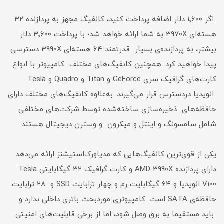
اگر ۱٬۶۰۰ دلار اضافه پرداخت کنید، کانفیگ مجهز به پردازنده‌ ۳۲
هسته‌ای 3970X به شما ارائه خواهد شد؛ با پرداخت ۳٬۶۰۰ دلار
بیشتر، به پردازنده‌ی بسیار قدرتمند ۶۴ هسته‌ای 3990X دسترسی
پیدا خواهید کرد. همچنین کانفیگ‌های مختلف کامپیوتر با انواع
کارت‌های گرافیک سری GeForce و Titan و Quadro و Tesla
انویدیا دردسترس قرار می‌گیرند. به‌علاوه کانفیگ‌های مختلف دارای
حافظه‌های ذخیره‌سازی ساخته‌شده توسط شرکت‌های مختلفی
شامل سامسونگ و اینتل و میکرون و وسترن دیجیتال هستند.
یکی از قوی‌ترین کانفیگ‌هایی که مدیاورک‌استیشنز ارائه می‌دهد
دارای پردازنده‌ AMD 3990X و کارت گرافیک ۳۲ گیگابایتی Tesla
V100 انویدیا و ۶۴ گیگابایت رم و چهار ترابایت SSD و ۲۸ ترابایت
حافظه‌ی SATA است. کامپیوتر‌ی موردبحث باتری داخلی ندارد و
باید مستقیما به برق وصل شود، اما از برخی قابلیت‌های امنیتی