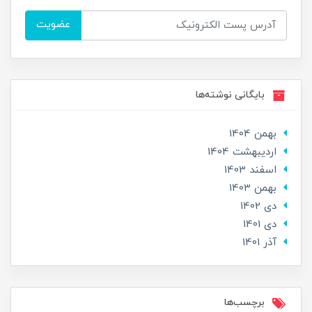
عضویت
بایگانی نوشته‌ها
بهمن 1404
ارديبهشت 1404
اسفند 1403
بهمن 1403
دی 1402
دی 1401
آذر 1401
برچسب‌ها