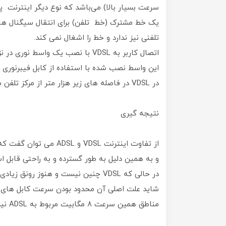
یک خط مشترک (خط تلفن) برای انتقال سیگنال های
تلفنی نیز ندارد و خط را اشغال نمی کند.
اتصال کاربر به VDSL با نصب یک واسط‌ نوری در نزدیکی محل سکونت مشترک ارائه می‌شود.
این واسط نصب شده با استفاده از کابل فیبرنوری به خدمات 
در VDSL در فاصله های زیر هزار متر از مرکز تلفن می توان سرعت مناسبی را تجربه کرد.
نتیجه گیری
از تفاوت اینترنت VDSL و ADSL می توان گفت که تکنولوژی ADSL در مقایسه با VDSL‌، رونق بیشتری دارد.
و به همین دلیل به طور گسترده و به راحتی قابل
در حالی که VDSL چنین نیست و هنوز رونق زیادی نگرفته است.
شاید علت اصلی آن محدود بودن سرعت کابل های مخ
مناطق همین سرعت ۸ مگابیت مربوط به ADSL نیز به دلیل پایین بودن کیفیت شبکه قابل استفاده نمی باشد.