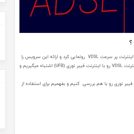
اوایل اسفند ماه گذشته بود که شرکت مخابرات از اینترنت پر سرعت VDSL رونمایی کرد و ارائه این سرویس را
در برخی نقاط تهران عملی کرد. بعضی از کاربران اینترنت VDSL رو با اینترنت فیبر نوری (UFB) اشتباه میگیریم و
 میخوایم تفاوت بین اینترنت ADSL و VDSL و فیبر نوری رو با هم بررسی کنیم و بفهمیم برای استفاده از