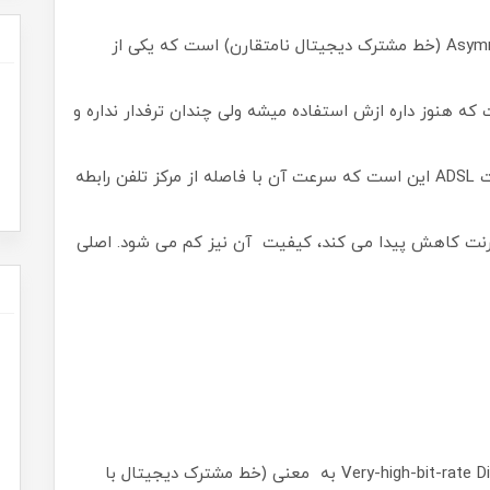
کلمه ADSL مخفف Asymmetric Digital Subscriber Line (خط مشترک دیجیتال نامتقارن) است که یکی از
ت که هنوز داره ازش استفاده میشه ولی چندان ترفدار نداره و
تفاوت اینترنت VDSL و ADSL، مشکل اصلی اینترنت ADSL این است که سرعت آن با فاصله از مرکز تلفن رابطه
ترنت کاهش پیدا می کند، کیفیت آن نیز کم می شود. اصلی
اینترنت VDSL مخفف عبارت Very-high-bit-rate DigitalSubscriber Line به معنی (خط‌ مشترک دیجیتال با