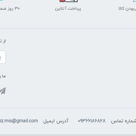
ودن کالا
پرداخت آنلاین
30 روز ضمانت بازگشت
از 
ما ر
ماره تماس:
09366186828
آدرس ایمیل:
viz.mis@gmail.com