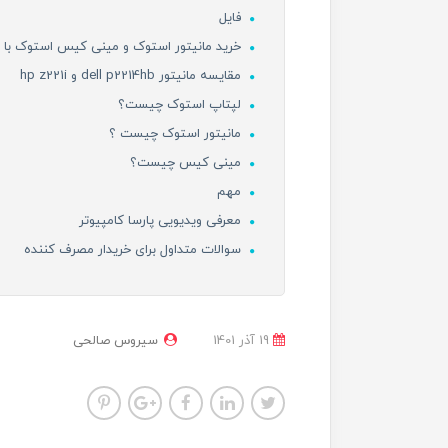
فایل
خرید مانیتور استوک و مینی کیس استوک با پا
مقایسه مانیتور dell p2214hb و hp z221i
لپتاپ استوک چیست؟
مانیتور استوک چیست ؟
مینی کیس چیست؟
مهم
معرفی ویدیویی پارسا کامپیوتر
سوالات متداول برای خریدار مصرف کننده
19 آذر 1401
سیروس صالحی