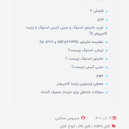
فایلش ۲
فایل
خرید مانیتور استوک و مینی کیس استوک با پارسا
کامپیوتر 🚀
مقایسه مانیتور dell p2214hb و hp z221i
لپتاپ استوک چیست؟
مانیتور استوک چیست ؟
مینی کیس چیست؟
مهم
معرفی ویدیویی پارسا کامپیوتر
سوالات متداول برای خریدار مصرف کننده
19 آذر 1401
سیروس صالحی
کابل hdmi
کابل dvi
انواع کابل