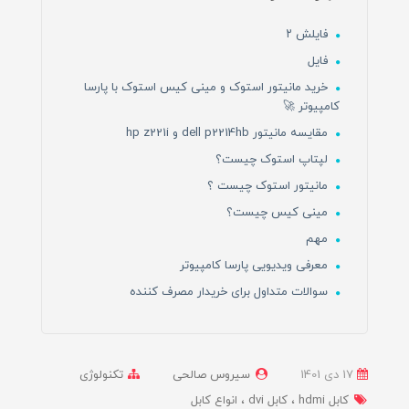
فایلش ۲
فایل
خرید مانیتور استوک و مینی کیس استوک با پارسا
کامپیوتر 🚀
مقایسه مانیتور dell p2214hb و hp z221i
لپتاپ استوک چیست؟
مانیتور استوک چیست ؟
مینی کیس چیست؟
مهم
معرفی ویدیویی پارسا کامپیوتر
سوالات متداول برای خریدار مصرف کننده
17 دی 1401
سیروس صالحی
تکنولوژی
کابل hdmi
کابل dvi
انواع کابل