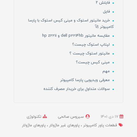
فایلش ۲
فایل
خرید مانیتور استوک و مینی کیس استوک با پارسا
کامپیوتر 🚀
مقایسه مانیتور dell p2214hb و hp z221i
لپتاپ استوک چیست؟
مانیتور استوک چیست ؟
مینی کیس چیست؟
مهم
معرفی ویدیویی پارسا کامپیوتر
سوالات متداول برای خریدار مصرف کننده
17 دی 1401
سیروس صالحی
تکنولوژی
قطعات پاور کامپیوتر
پاورهای غیر ماژولار
پاورهای ماژولار