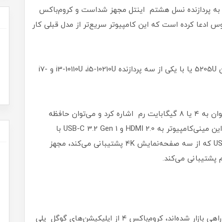
خت‌افزاری بهتر از مدل قبلی است. کروم‌باکس ۳ به پردازنده نسل هشتم اینتل مجهز شداست و کروم‌باکس
سوس ادعا کرده است که این کامپیوتر سریع‌تر از مدل قبلی کار
کروم‌باکس جدید را می‌توان با پردازنده اینتل سلرون 5205U یا با یکی از سه پردازنده i3-10110U ،i5-10210U و i7-
از دیگر ویژگی‌های سخت‌افزاری کروم‌باکس ۴ می‌توان به ۴ یا ۸ گیگابایت رم اشاره کرد و می‌توان حافظه
داخلی آن را به ۲۵۶ گیگابایت SSD M.2 ارتقا داد. این مینی‌کامپیوتر به HDMI 2.0 و USB-C 3.2 Gen 1 با
پشتیبانی از Display Port و USB 3.2 Gen 2 Type-A که از سه صفحه‌نمایش 4K پشتیبانی می‌کند، مجهز
مانند دیگر کامپیوترهایی که با سیستم‌عامل کروم راهی بازار شده‌اند، کروم‌باکس ۴ از اپلیکیشن‌های گوگل پلی