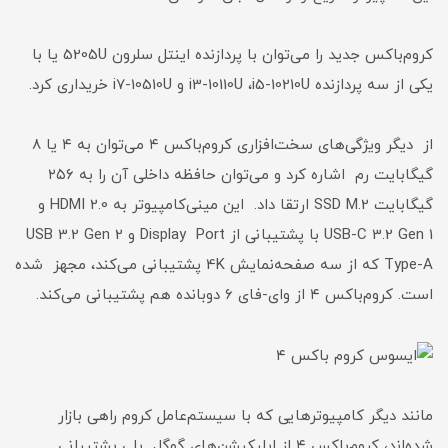
کروم‌باکس جدید را می‌توان با پردازنده اینتل سلرون 5205U یا با
یکی از سه پردازنده i3-10110U ،i5-10210U و i7-10510U خریداری کرد.
از دیگر ویژگی‌های سخت‌افزاری کروم‌باکس ۴ می‌توان به ۴ یا ۸
گیگابایت رم اشاره کرد و می‌توان حافظه داخلی آن را به ۲۵۶
گیگابایت SSD M.2 ارتقا داد. این مینی‌کامپیوتر به HDMI 2.0 و
USB-C 3.2 Gen 1 با پشتیبانی از Display Port و USB 3.2 Gen 2
Type-A که از سه صفحه‌نمایش 4K پشتیبانی می‌کند، مجهز شده
است. کروم‌باکس ۴ از وای-فای ۶ دوبانده هم پشتیبانی می‌کند.
مانند دیگر کامپیوترهایی که با سیستم‌عامل کروم راهی بازار
شده‌اند، کروم‌باکس ۴ از اپلیکیشن‌های گوگل پلی پشتیبانی