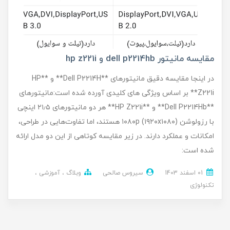
مقایسه مانیتور dell p2214hb و hp z221i
در اینجا مقایسه دقیق مانیتورهای **Dell P2214H** و **HP
Z221i** بر اساس ویژگی های کلیدی آورده شده است:مانیتورهای
**Dell P2214Hb** و **HP Z221i** هر دو مانیتورهای ۲۱٫۵ اینچی
با رزولوشن ۱۰۸۰p (۱۹۲۰x۱۰۸۰) هستند، اما تفاوت‌هایی در طراحی،
امکانات و عملکرد دارند. در زیر مقایسه کوتاهی از این دو مدل ارائه
شده است:
01 اسفند 1403
سیروس صالحی
وبلاگ
آموزشی
تکنولوژی