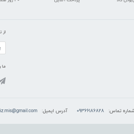
ودن کالا
پرداخت آنلاین
30 روز ضمانت بازگشت
از 
ما ر
ماره تماس:
09366186828
آدرس ایمیل:
viz.mis@gmail.com