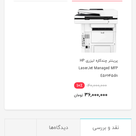
پرینتر چندکاره لیزری HP
LaserJet Managed MFP
E52645dn
10٪
40,000,000
36,000,000
تومان
نقد و بررسی
دیدگاه‌ها