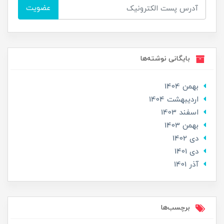
عضویت
بایگانی نوشته‌ها
بهمن 1404
ارديبهشت 1404
اسفند 1403
بهمن 1403
دی 1402
دی 1401
آذر 1401
برچسب‌ها