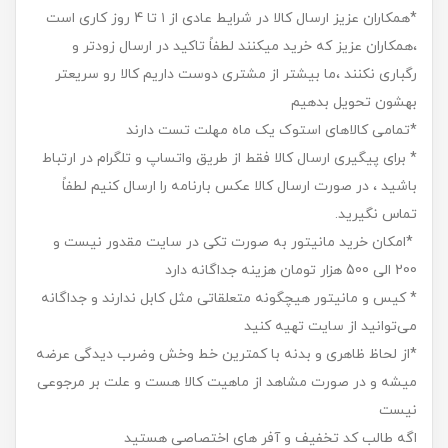
*همکاران عزیز ارسال کالا در شرایط عادی از ۱ تا 4 روز کاری است
،همکاران عزیز که خرید میکنند لطفاً تاکید در ارسال زودتر و
رگباری نکنند ،ما بیشتر از مشتری دوست داریم کالا رو سریعتر
بهشون تحویل بدهیم
*تمامی کالاهای استوک یک ماه مهلت تست دارند
* برای پیگیری ارسال کالا فقط از طریق واتساپ و تلگرام در ارتباط
باشید ، در صورت ارسال کالا عکس بارنامه را ارسال کنیم لطفاً
تماس نگیرید.
*امکان خرید مانیتور به صورت تکی در سایت مقدور نیست و
200 الی 500 هزار تومان هزینه جداگانه دارد
* کیس و مانیتور هیچگونه متعلقاتی مثل کابل ندارند و جداگانه
می‌توانید از سایت تهیه کنید
*از لحاظ ظاهری و بدنه با کمترین خط وخش وضرب دیدگی عرضه
میشه و در صورت مشاهد از ماهیت کالا هست و علت بر مرجوعی
نیست
اگه طالب کد تخفیف و آفر های اختصاصی هستید