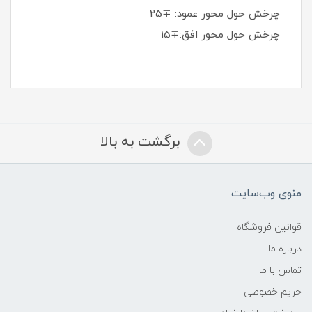
چرخش حول محور عمود: ∓25
چرخش حول محور افق:∓15
برگشت به بالا
منوی وب‌سایت
قوانین فروشگاه
درباره ما
تماس با ما
حریم خصوصی