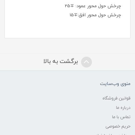
چرخش حول محور عمود: ∓25
چرخش حول محور افق:∓15
برگشت به بالا
منوی وب‌سایت
قوانین فروشگاه
درباره ما
تماس با ما
حریم خصوصی