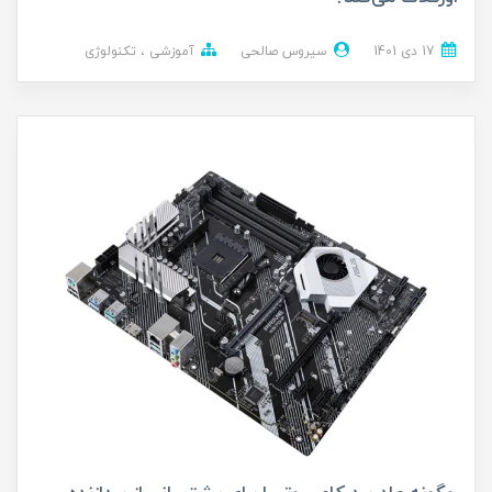
17 دی 1401
سیروس صالحی
آموزشی
تکنولوژی